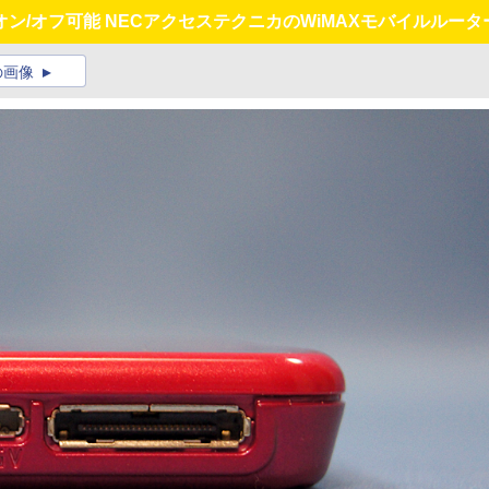
オフ可能 NECアクセステクニカのWiMAXモバイルルーター「A
の画像