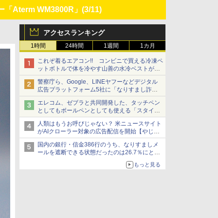
term WM3800R」
(3/11)
アクセスランキング
1時間
24時間
1週間
1カ月
これぞ着るエアコン!! コンビニで買える冷凍ペ
ットボトルで体を冷やす山善の水冷ベストがロ
ードバイクにちょうどいい【ぼっち・ざ・ろー
警察庁ら、Google、LINEヤフーなどデジタル
ど！その14】【空いた時間でなにしてる？】
広告プラットフォーム5社に「なりすまし詐欺
広告」対策強化を要請 著名人の写真や映像を
エレコム、ゼブラと共同開発した、タッチペン
使った投資詐欺などへの対策として
としてもボールペンとしても使える「スタイラ
スツーウェイ」発売 iPadにも紙にも、持ち替
人類はもうお呼びじゃない？ 米ニュースサイト
えずに書き込める
がAIクローラー対象の広告配信を開始【やじう
まWatch】
国内の銀行・信金386行のうち、なりすましメ
ールを遮断できる状態だったのは26.7％にとど
まる～GMOブランドセキュリティ調査
もっと見る