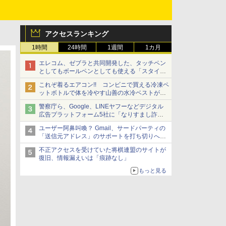
アクセスランキング
1時間
24時間
1週間
1カ月
エレコム、ゼブラと共同開発した、タッチペン
としてもボールペンとしても使える「スタイラ
スツーウェイ」発売 iPadにも紙にも、持ち替
これぞ着るエアコン!! コンビニで買える冷凍ペ
えずに書き込める
ットボトルで体を冷やす山善の水冷ベストがロ
ードバイクにちょうどいい【ぼっち・ざ・ろー
警察庁ら、Google、LINEヤフーなどデジタル
ど！その14】【空いた時間でなにしてる？】
広告プラットフォーム5社に「なりすまし詐欺
広告」対策強化を要請 著名人の写真や映像を
ユーザー阿鼻叫喚？ Gmail、サードパーティの
使った投資詐欺などへの対策として
「送信元アドレス」のサポートを打ち切りへ
【やじうまWatch】
不正アクセスを受けていた将棋連盟のサイトが
復旧、情報漏えいは「痕跡なし」
もっと見る