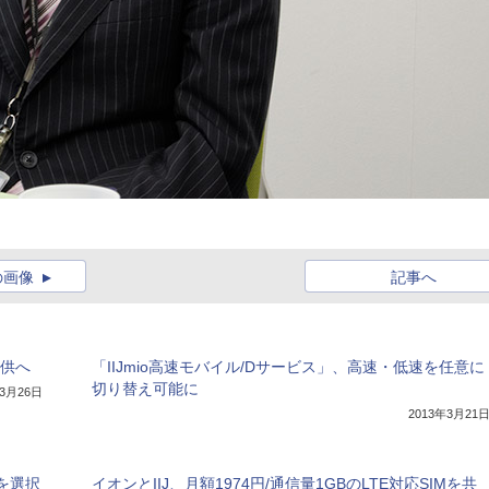
の画像
記事へ
提供へ
「IIJmio高速モバイル/Dサービス」、高速・低速を任意に
切り替え可能に
年3月26日
2013年3月21
Mを選択
イオンとIIJ、月額1974円/通信量1GBのLTE対応SIMを共