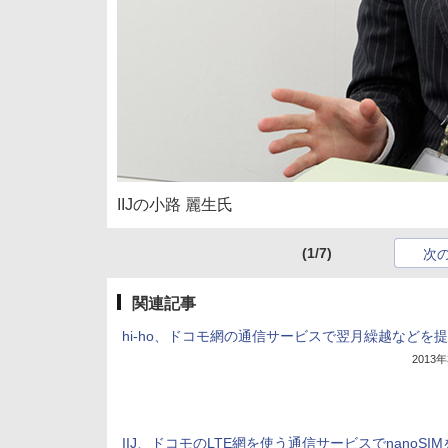
IIJの小路 麗生氏
(1/7)
次
関連記事
hi-ho、ドコモ網の通信サービスで翌月繰越などを
2013
IIJ、ドコモのLTE網を使う通信サービスでnanoSI