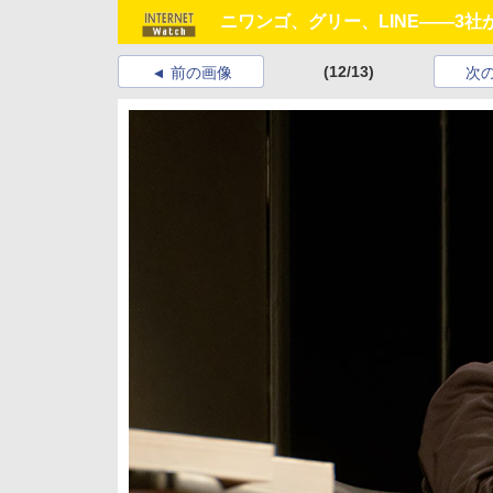
ニワンゴ、グリー、LINE――3
(12/13)
前の画像
次