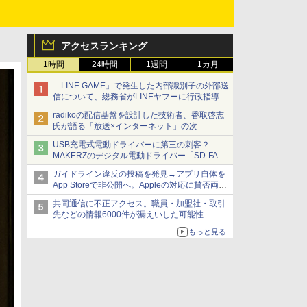
アクセスランキング
1時間
24時間
1週間
1カ月
「LINE GAME」で発生した内部識別子の外部送
信について、総務省がLINEヤフーに行政指導
radikoの配信基盤を設計した技術者、香取啓志
氏が語る「放送×インターネット」の次
USB充電式電動ドライバーに第三の刺客？
MAKERZのデジタル電動ドライバー「SD-FA-
2000L」を、ベッセル、パナソニックと比較し
ガイドライン違反の投稿を発見→アプリ自体を
てみた 【テレワークグッズ・ミニレビュー 第
App Storeで非公開へ。Appleの対応に賛否両論
165回】
【やじうまWatch】
共同通信に不正アクセス。職員・加盟社・取引
先などの情報6000件が漏えいした可能性
もっと見る