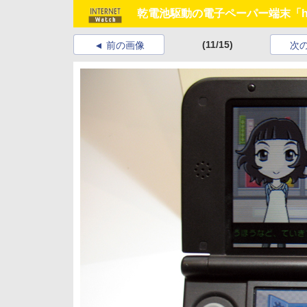
乾電池駆動の電子ペーパー端末「hon
(11/15)
前の画像
次