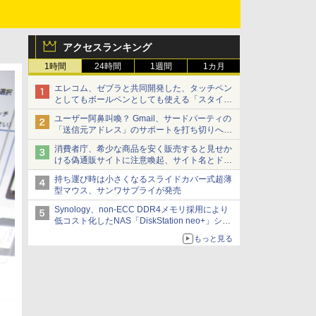
アクセスランキング
1時間
24時間
1週間
1カ月
エレコム、ゼブラと共同開発した、タッチペン
としてもボールペンとしても使える「スタイラ
スツーウェイ」発売 iPadにも紙にも、持ち替
ユーザー阿鼻叫喚？ Gmail、サードパーティの
えずに書き込める
「送信元アドレス」のサポートを打ち切りへ
【やじうまWatch】
消費者庁、希少な商品を安く販売すると見せか
ける偽通販サイトに注意喚起、サイト名とドメ
イン名を公表
持ち運び時は小さくなるスライドカバー式超薄
型マウス、サンワサプライが発売
Synology、non-ECC DDR4メモリ採用により
低コスト化したNAS「DiskStation neo+」シリ
ーズ 予算を抑えて導入でき、ECCメモリへの
もっと見る
アップグレードも可能