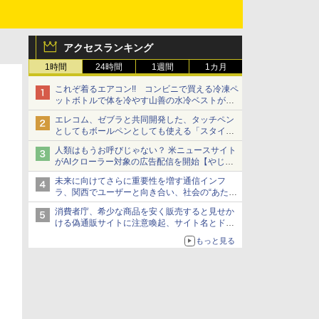
アクセスランキング
1時間
24時間
1週間
1カ月
これぞ着るエアコン!! コンビニで買える冷凍ペ
ットボトルで体を冷やす山善の水冷ベストがロ
ードバイクにちょうどいい【ぼっち・ざ・ろー
エレコム、ゼブラと共同開発した、タッチペン
ど！その14】【空いた時間でなにしてる？】
としてもボールペンとしても使える「スタイラ
スツーウェイ」発売 iPadにも紙にも、持ち替
人類はもうお呼びじゃない？ 米ニュースサイト
えずに書き込める
がAIクローラー対象の広告配信を開始【やじう
まWatch】
未来に向けてさらに重要性を増す通信インフ
ラ、関西でユーザーと向き合い、社会の“あたら
しい”を起動し続ける～オプテージ
消費者庁、希少な商品を安く販売すると見せか
ける偽通販サイトに注意喚起、サイト名とドメ
イン名を公表
もっと見る