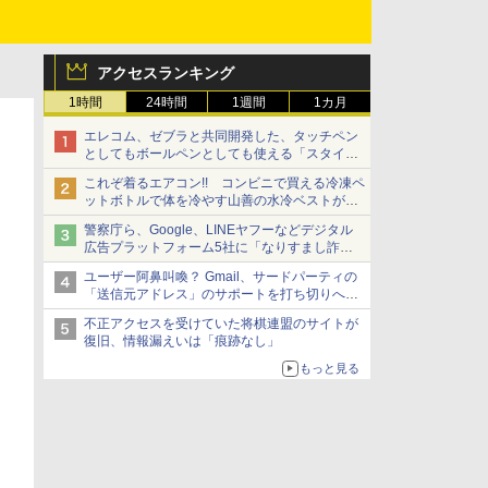
アクセスランキング
1時間
24時間
1週間
1カ月
エレコム、ゼブラと共同開発した、タッチペン
としてもボールペンとしても使える「スタイラ
スツーウェイ」発売 iPadにも紙にも、持ち替
これぞ着るエアコン!! コンビニで買える冷凍ペ
えずに書き込める
ットボトルで体を冷やす山善の水冷ベストがロ
ードバイクにちょうどいい【ぼっち・ざ・ろー
警察庁ら、Google、LINEヤフーなどデジタル
ど！その14】【空いた時間でなにしてる？】
広告プラットフォーム5社に「なりすまし詐欺
広告」対策強化を要請 著名人の写真や映像を
ユーザー阿鼻叫喚？ Gmail、サードパーティの
使った投資詐欺などへの対策として
「送信元アドレス」のサポートを打ち切りへ
【やじうまWatch】
不正アクセスを受けていた将棋連盟のサイトが
復旧、情報漏えいは「痕跡なし」
もっと見る