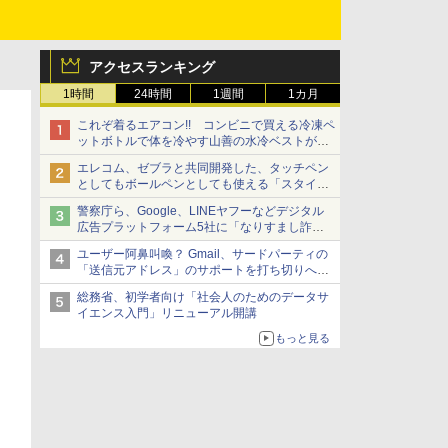
アクセスランキング
1時間
24時間
1週間
1カ月
これぞ着るエアコン!! コンビニで買える冷凍ペ
ットボトルで体を冷やす山善の水冷ベストがロ
ードバイクにちょうどいい【ぼっち・ざ・ろー
エレコム、ゼブラと共同開発した、タッチペン
ど！その14】【空いた時間でなにしてる？】
としてもボールペンとしても使える「スタイラ
スツーウェイ」発売 iPadにも紙にも、持ち替
警察庁ら、Google、LINEヤフーなどデジタル
えずに書き込める
広告プラットフォーム5社に「なりすまし詐欺
広告」対策強化を要請 著名人の写真や映像を
ユーザー阿鼻叫喚？ Gmail、サードパーティの
使った投資詐欺などへの対策として
「送信元アドレス」のサポートを打ち切りへ
【やじうまWatch】
総務省、初学者向け「社会人のためのデータサ
イエンス入門」リニューアル開講
もっと見る