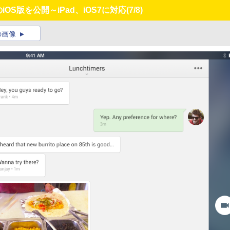
iOS版を公開～iPad、iOS7に対応
(7/8)
の画像