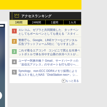
アクセスランキング
1時間
24時間
1週間
1カ月
エレコム、ゼブラと共同開発した、タッチペン
としてもボールペンとしても使える「スタイラ
スツーウェイ」発売 iPadにも紙にも、持ち替
警察庁ら、Google、LINEヤフーなどデジタル
えずに書き込める
広告プラットフォーム5社に「なりすまし詐欺
広告」対策強化を要請 著名人の写真や映像を
これぞ着るエアコン!! コンビニで買える冷凍ペ
使った投資詐欺などへの対策として
ットボトルで体を冷やす山善の水冷ベストがロ
ードバイクにちょうどいい【ぼっち・ざ・ろー
ユーザー阿鼻叫喚？ Gmail、サードパーティの
ど！その14】【空いた時間でなにしてる？】
「送信元アドレス」のサポートを打ち切りへ
【やじうまWatch】
Synology、non-ECC DDR4メモリ採用により
低コスト化したNAS「DiskStation neo+」シリ
ーズ 予算を抑えて導入でき、ECCメモリへの
もっと見る
アップグレードも可能