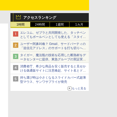
アクセスランキング
1時間
24時間
1週間
1カ月
エレコム、ゼブラと共同開発した、タッチペン
としてもボールペンとしても使える「スタイラ
スツーウェイ」発売 iPadにも紙にも、持ち替
ユーザー阿鼻叫喚？ Gmail、サードパーティの
えずに書き込める
「送信元アドレス」のサポートを打ち切りへ
【やじうまWatch】
タイガー、魔法瓶の技術を応用した断熱材をデ
ータセンターに提供、東急グループの実証実験
で 「ステンレス密封真空断熱パネル TIVIP」
消費者庁、希少な商品を安く販売すると見せか
ける偽通販サイトに注意喚起、サイト名とドメ
イン名を公表
持ち運び時は小さくなるスライドカバー式超薄
型マウス、サンワサプライが発売
もっと見る