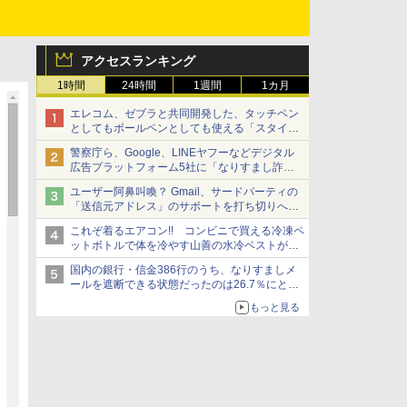
アクセスランキング
1時間
24時間
1週間
1カ月
エレコム、ゼブラと共同開発した、タッチペン
としてもボールペンとしても使える「スタイラ
スツーウェイ」発売 iPadにも紙にも、持ち替
警察庁ら、Google、LINEヤフーなどデジタル
えずに書き込める
広告プラットフォーム5社に「なりすまし詐欺
広告」対策強化を要請 著名人の写真や映像を
ユーザー阿鼻叫喚？ Gmail、サードパーティの
使った投資詐欺などへの対策として
「送信元アドレス」のサポートを打ち切りへ
【やじうまWatch】
これぞ着るエアコン!! コンビニで買える冷凍ペ
ットボトルで体を冷やす山善の水冷ベストがロ
ードバイクにちょうどいい【ぼっち・ざ・ろー
国内の銀行・信金386行のうち、なりすましメ
ど！その14】【空いた時間でなにしてる？】
ールを遮断できる状態だったのは26.7％にとど
まる～GMOブランドセキュリティ調査
もっと見る