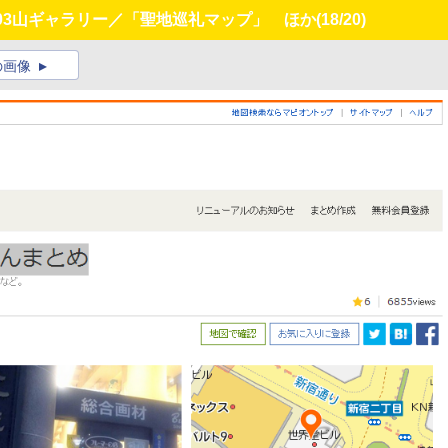
003山ギャラリー／「聖地巡礼マップ」 ほか
(18/20)
の画像