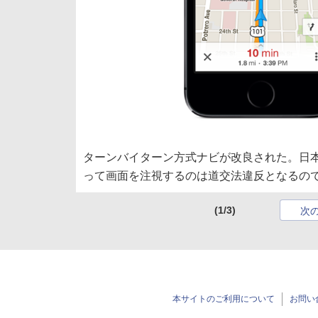
ターンバイターン方式ナビが改良された。日
って画面を注視するのは道交法違反となるの
(1/3)
次
本サイトのご利用について
お問い