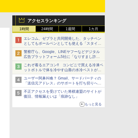
アクセスランキング
1時間
24時間
1週間
1カ月
エレコム、ゼブラと共同開発した、タッチペン
としてもボールペンとしても使える「スタイラ
スツーウェイ」発売 iPadにも紙にも、持ち替
警察庁ら、Google、LINEヤフーなどデジタル
えずに書き込める
広告プラットフォーム5社に「なりすまし詐欺
広告」対策強化を要請 著名人の写真や映像を
これぞ着るエアコン!! コンビニで買える冷凍ペ
使った投資詐欺などへの対策として
ットボトルで体を冷やす山善の水冷ベストがロ
ードバイクにちょうどいい【ぼっち・ざ・ろー
ユーザー阿鼻叫喚？ Gmail、サードパーティの
ど！その14】【空いた時間でなにしてる？】
「送信元アドレス」のサポートを打ち切りへ
【やじうまWatch】
不正アクセスを受けていた将棋連盟のサイトが
復旧、情報漏えいは「痕跡なし」
もっと見る