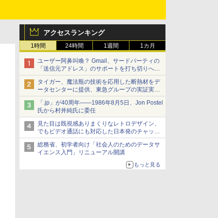
アクセスランキング
1時間
24時間
1週間
1カ月
ユーザー阿鼻叫喚？ Gmail、サードパーティの
「送信元アドレス」のサポートを打ち切りへ
【やじうまWatch】
タイガー、魔法瓶の技術を応用した断熱材をデ
ータセンターに提供、東急グループの実証実験
で 「ステンレス密封真空断熱パネル TIVIP」
「.jp」が40周年――1986年8月5日、Jon Postel
氏から村井純氏に委任
見た目は既視感ありまくりなレトロデザイン、
でもビデオ通話にも対応した日本発のチャット
アプリが登場【やじうまWatch】
総務省、初学者向け「社会人のためのデータサ
イエンス入門」リニューアル開講
もっと見る