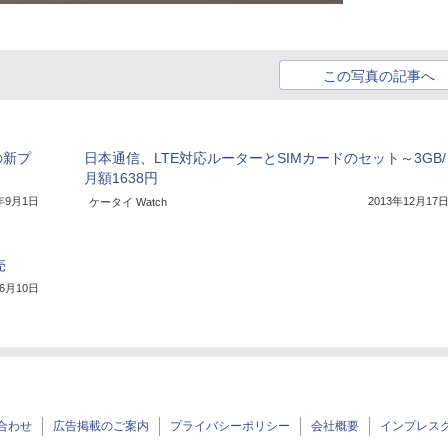
この写真の記事へ
円の新プ
日本通信、LTE対応ルーターとSIMカードのセット～3GB/
月額1638円
4年9月1日
2013年12月17
ケータイ Watch
売
年6月10日
合わせ
広告掲載のご案内
プライバシーポリシー
会社概要
インプレス