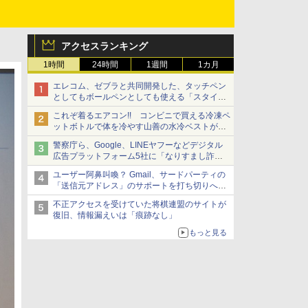
アクセスランキング
1時間
24時間
1週間
1カ月
エレコム、ゼブラと共同開発した、タッチペン
としてもボールペンとしても使える「スタイラ
スツーウェイ」発売 iPadにも紙にも、持ち替
これぞ着るエアコン!! コンビニで買える冷凍ペ
えずに書き込める
ットボトルで体を冷やす山善の水冷ベストがロ
ードバイクにちょうどいい【ぼっち・ざ・ろー
警察庁ら、Google、LINEヤフーなどデジタル
ど！その14】【空いた時間でなにしてる？】
広告プラットフォーム5社に「なりすまし詐欺
広告」対策強化を要請 著名人の写真や映像を
ユーザー阿鼻叫喚？ Gmail、サードパーティの
使った投資詐欺などへの対策として
「送信元アドレス」のサポートを打ち切りへ
【やじうまWatch】
不正アクセスを受けていた将棋連盟のサイトが
復旧、情報漏えいは「痕跡なし」
もっと見る