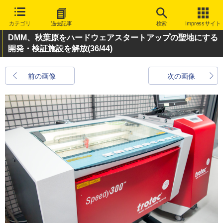
カテゴリ
過去記事
検索
Impressサイト
DMM、秋葉原をハードウェアスタートアップの聖地にする
開発・検証施設を解放
(36/44)
前の画像
次の画像