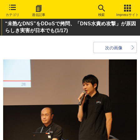
カテゴリ
過去記事
検索
Impressサイト
“未熟なDNS”をDDoSで拷問、「DNS水責め攻撃」が原因
らしき実害が日本でも
(1/17)
次の画像