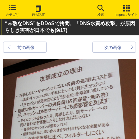
カテゴリ
過去記事
検索
Impressサイト
“未熟なDNS”をDDoSで拷問、「DNS水責め攻撃」が原因
らしき実害が日本でも
(9/17)
前の画像
次の画像