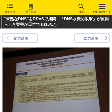
カテゴリ
過去記事
検索
Impressサイト
“未熟なDNS”をDDoSで拷問、「DNS水責め攻撃」が原因
らしき実害が日本でも
(16/17)
前の画像
次の画像