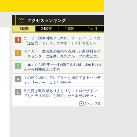
アクセスランキング
1時間
24時間
1週間
1カ月
ユーザー阿鼻叫喚？ Gmail、サードパーティの
「送信元アドレス」のサポートを打ち切りへ
【やじうまWatch】
タイガー、魔法瓶の技術を応用した断熱材をデ
ータセンターに提供、東急グループの実証実験
で 「ステンレス密封真空断熱パネル TIVIP」
「.jp」が40周年――1986年8月5日、Jon Postel
氏から村井純氏に委任
手の届く場所に置いてサッと掃除できるハンデ
ィクリーナー、ニトリが発売
見た目は既視感ありまくりなレトロデザイン、
でもビデオ通話にも対応した日本発のチャット
アプリが登場【やじうまWatch】
もっと見る