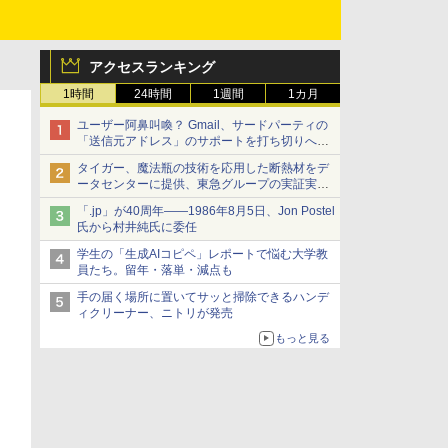
アクセスランキング
1時間
24時間
1週間
1カ月
ユーザー阿鼻叫喚？ Gmail、サードパーティの
「送信元アドレス」のサポートを打ち切りへ
【やじうまWatch】
タイガー、魔法瓶の技術を応用した断熱材をデ
ータセンターに提供、東急グループの実証実験
で 「ステンレス密封真空断熱パネル TIVIP」
「.jp」が40周年――1986年8月5日、Jon Postel
氏から村井純氏に委任
学生の「生成AIコピペ」レポートで悩む大学教
員たち。留年・落単・減点も
手の届く場所に置いてサッと掃除できるハンデ
ィクリーナー、ニトリが発売
もっと見る