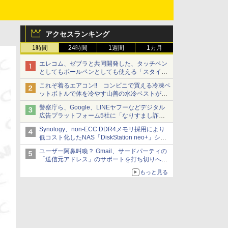
アクセスランキング
1時間
24時間
1週間
1カ月
エレコム、ゼブラと共同開発した、タッチペン
としてもボールペンとしても使える「スタイラ
スツーウェイ」発売 iPadにも紙にも、持ち替
これぞ着るエアコン!! コンビニで買える冷凍ペ
えずに書き込める
ットボトルで体を冷やす山善の水冷ベストがロ
ードバイクにちょうどいい【ぼっち・ざ・ろー
警察庁ら、Google、LINEヤフーなどデジタル
ど！その14】【空いた時間でなにしてる？】
広告プラットフォーム5社に「なりすまし詐欺
広告」対策強化を要請 著名人の写真や映像を
Synology、non-ECC DDR4メモリ採用により
使った投資詐欺などへの対策として
低コスト化したNAS「DiskStation neo+」シリ
ーズ 予算を抑えて導入でき、ECCメモリへの
ユーザー阿鼻叫喚？ Gmail、サードパーティの
アップグレードも可能
「送信元アドレス」のサポートを打ち切りへ
【やじうまWatch】
もっと見る