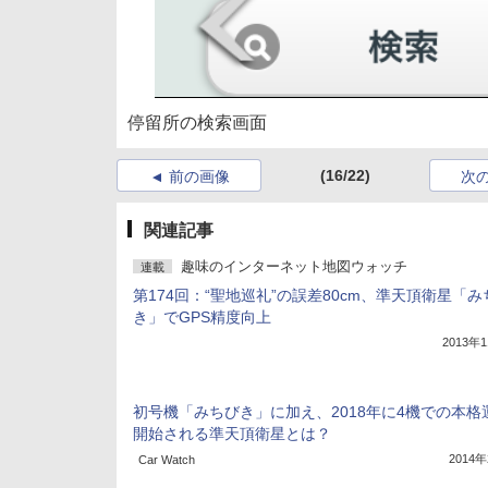
停留所の検索画面
(16/22)
前の画像
次
関連記事
趣味のインターネット地図ウォッチ
連載
第174回：“聖地巡礼”の誤差80cm、準天頂衛星「み
き」でGPS精度向上
2013年
初号機「みちびき」に加え、2018年に4機での本格
開始される準天頂衛星とは？
2014
Car Watch