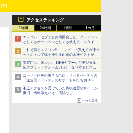
/22)
アクセスランキング
1時間
24時間
1週間
1カ月
エレコム、ゼブラと共同開発した、タッチペン
としてもボールペンとしても使える「スタイラ
スツーウェイ」発売 iPadにも紙にも、持ち替
これぞ着るエアコン!! コンビニで買える冷凍ペ
えずに書き込める
ットボトルで体を冷やす山善の水冷ベストがロ
ードバイクにちょうどいい【ぼっち・ざ・ろー
警察庁ら、Google、LINEヤフーなどデジタル
ど！その14】【空いた時間でなにしてる？】
広告プラットフォーム5社に「なりすまし詐欺
広告」対策強化を要請 著名人の写真や映像を
ユーザー阿鼻叫喚？ Gmail、サードパーティの
使った投資詐欺などへの対策として
「送信元アドレス」のサポートを打ち切りへ
【やじうまWatch】
不正アクセスを受けていた将棋連盟のサイトが
復旧、情報漏えいは「痕跡なし」
もっと見る