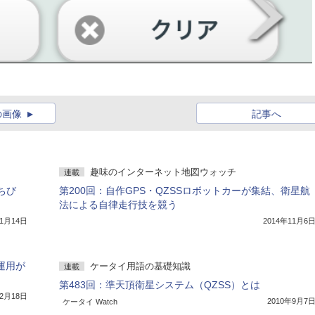
の画像
記事へ
趣味のインターネット地図ウォッチ
連載
ちび
第200回：自作GPS・QZSSロボットカーが集結、衛星航
法による自律走行技を競う
11月14日
2014年11月6
運用が
ケータイ用語の基礎知識
連載
第483回：準天頂衛星システム（QZSS）とは
年2月18日
2010年9月7
ケータイ Watch