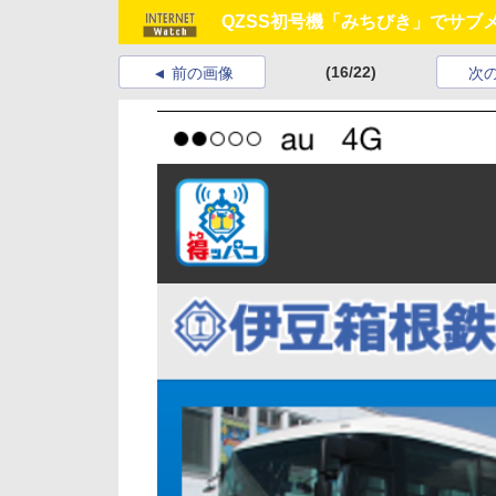
QZSS初号機「みちびき」でサブ
(16/22)
前の画像
次