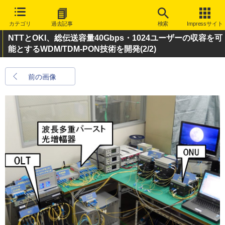
カテゴリ
過去記事
検索
Impressサイト
NTTとOKI、総伝送容量40Gbps・1024ユーザーの収容を可
能とするWDM/TDM-PON技術を開発
(2/2)
前の画像