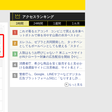
アクセスランキング
1時間
24時間
1週間
1カ月
これぞ着るエアコン!! コンビニで買える冷凍ペ
ットボトルで体を冷やす山善の水冷ベストがロ
ードバイクにちょうどいい【ぼっち・ざ・ろー
エレコム、ゼブラと共同開発した、タッチペン
ど！その14】【空いた時間でなにしてる？】
としてもボールペンとしても使える「スタイラ
スツーウェイ」発売 iPadにも紙にも、持ち替
人類はもうお呼びじゃない？ 米ニュースサイト
えずに書き込める
がAIクローラー対象の広告配信を開始【やじう
まWatch】
消費者庁、希少な商品を安く販売すると見せか
ける偽通販サイトに注意喚起、サイト名とドメ
イン名を公表
警察庁ら、Google、LINEヤフーなどデジタル
広告プラットフォーム5社に「なりすまし詐欺
広告」対策強化を要請 著名人の写真や映像を
もっと見る
使った投資詐欺などへの対策として