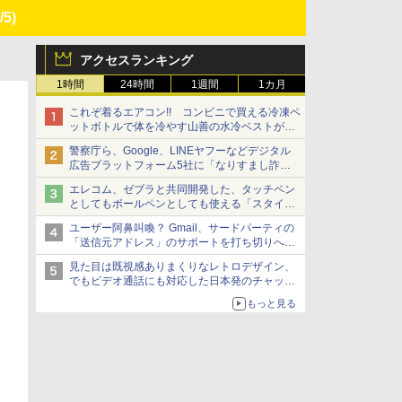
/5)
アクセスランキング
1時間
24時間
1週間
1カ月
これぞ着るエアコン!! コンビニで買える冷凍ペ
ットボトルで体を冷やす山善の水冷ベストがロ
ードバイクにちょうどいい【ぼっち・ざ・ろー
警察庁ら、Google、LINEヤフーなどデジタル
ど！その14】【空いた時間でなにしてる？】
広告プラットフォーム5社に「なりすまし詐欺
広告」対策強化を要請 著名人の写真や映像を
エレコム、ゼブラと共同開発した、タッチペン
使った投資詐欺などへの対策として
としてもボールペンとしても使える「スタイラ
スツーウェイ」発売 iPadにも紙にも、持ち替
ユーザー阿鼻叫喚？ Gmail、サードパーティの
えずに書き込める
「送信元アドレス」のサポートを打ち切りへ
【やじうまWatch】
見た目は既視感ありまくりなレトロデザイン、
でもビデオ通話にも対応した日本発のチャット
アプリが登場【やじうまWatch】
もっと見る