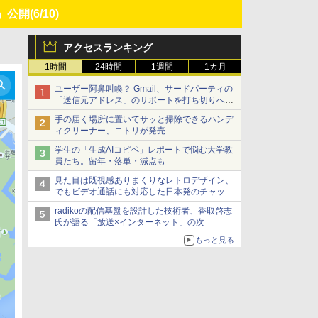
s」公開
(6/10)
アクセスランキング
1時間
24時間
1週間
1カ月
ユーザー阿鼻叫喚？ Gmail、サードパーティの
「送信元アドレス」のサポートを打ち切りへ
【やじうまWatch】
手の届く場所に置いてサッと掃除できるハンデ
ィクリーナー、ニトリが発売
学生の「生成AIコピペ」レポートで悩む大学教
員たち。留年・落単・減点も
見た目は既視感ありまくりなレトロデザイン、
でもビデオ通話にも対応した日本発のチャット
アプリが登場【やじうまWatch】
radikoの配信基盤を設計した技術者、香取啓志
氏が語る「放送×インターネット」の次
もっと見る