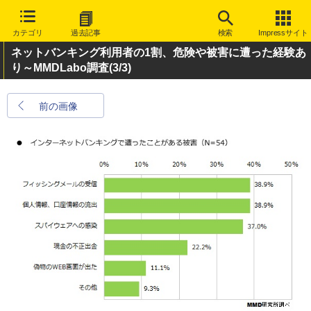
カテゴリ
過去記事
検索
Impressサイト
ネットバンキング利用者の1割、危険や被害に遭った経験あ
り～MMDLabo調査
(3/3)
前の画像