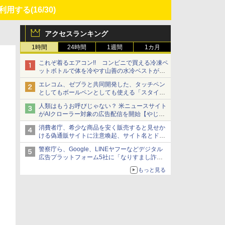
・利用する
(16/30)
アクセスランキング
1時間
24時間
1週間
1カ月
これぞ着るエアコン!! コンビニで買える冷凍ペ
ットボトルで体を冷やす山善の水冷ベストがロ
ードバイクにちょうどいい【ぼっち・ざ・ろー
エレコム、ゼブラと共同開発した、タッチペン
ど！その14】【空いた時間でなにしてる？】
としてもボールペンとしても使える「スタイラ
スツーウェイ」発売 iPadにも紙にも、持ち替
人類はもうお呼びじゃない？ 米ニュースサイト
えずに書き込める
がAIクローラー対象の広告配信を開始【やじう
まWatch】
消費者庁、希少な商品を安く販売すると見せか
ける偽通販サイトに注意喚起、サイト名とドメ
イン名を公表
警察庁ら、Google、LINEヤフーなどデジタル
広告プラットフォーム5社に「なりすまし詐欺
広告」対策強化を要請 著名人の写真や映像を
もっと見る
使った投資詐欺などへの対策として