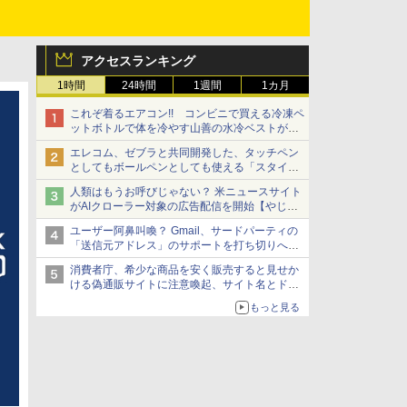
アクセスランキング
1時間
24時間
1週間
1カ月
これぞ着るエアコン!! コンビニで買える冷凍ペ
ットボトルで体を冷やす山善の水冷ベストがロ
ードバイクにちょうどいい【ぼっち・ざ・ろー
エレコム、ゼブラと共同開発した、タッチペン
ど！その14】【空いた時間でなにしてる？】
としてもボールペンとしても使える「スタイラ
スツーウェイ」発売 iPadにも紙にも、持ち替
人類はもうお呼びじゃない？ 米ニュースサイト
えずに書き込める
がAIクローラー対象の広告配信を開始【やじう
まWatch】
ユーザー阿鼻叫喚？ Gmail、サードパーティの
「送信元アドレス」のサポートを打ち切りへ
【やじうまWatch】
消費者庁、希少な商品を安く販売すると見せか
ける偽通販サイトに注意喚起、サイト名とドメ
イン名を公表
もっと見る