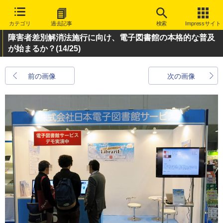
カテゴリ
過去記事
検索
Impressサイト
障害者差別解消法施行に向け、電子図書館の本格的な普及
が始まるか？
(14/25)
前の画像
次の画像