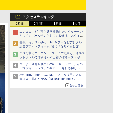
アクセスランキング
1時間
24時間
1週間
1カ月
エレコム、ゼブラと共同開発した、タッチペン
としてもボールペンとしても使える「スタイラ
スツーウェイ」発売 iPadにも紙にも、持ち替
警察庁ら、Google、LINEヤフーなどデジタル
えずに書き込める
広告プラットフォーム5社に「なりすまし詐欺
広告」対策強化を要請 著名人の写真や映像を
これぞ着るエアコン!! コンビニで買える冷凍ペ
使った投資詐欺などへの対策として
ットボトルで体を冷やす山善の水冷ベストがロ
ードバイクにちょうどいい【ぼっち・ざ・ろー
ユーザー阿鼻叫喚？ Gmail、サードパーティの
ど！その14】【空いた時間でなにしてる？】
「送信元アドレス」のサポートを打ち切りへ
【やじうまWatch】
Synology、non-ECC DDR4メモリ採用により
低コスト化したNAS「DiskStation neo+」シリ
ーズ 予算を抑えて導入でき、ECCメモリへの
もっと見る
アップグレードも可能