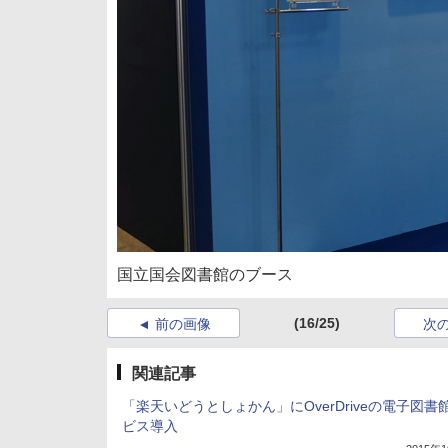
国立国会図書館のブース
(16/25)
前の画像
次
関連記事
「楽天いどうとしょかん」にOverDriveの電子図書
ビス導入