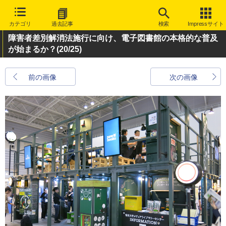
カテゴリ
過去記事
検索
Impressサイト
障害者差別解消法施行に向け、電子図書館の本格的な普及
が始まるか？
(20/25)
前の画像
次の画像