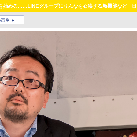
terを始める……LINEグループにりんなを召喚する新機能など
の画像