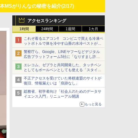
、日本MSがりんなの秘密を紹介
(2/17)
アクセスランキング
1時間
24時間
1週間
1カ月
これぞ着るエアコン!! コンビニで買える冷凍ペ
ットボトルで体を冷やす山善の水冷ベストがロ
ードバイクにちょうどいい【ぼっち・ざ・ろー
警察庁ら、Google、LINEヤフーなどデジタル
ど！その14】【空いた時間でなにしてる？】
広告プラットフォーム5社に「なりすまし詐欺
広告」対策強化を要請 著名人の写真や映像を
エレコム、ゼブラと共同開発した、タッチペン
使った投資詐欺などへの対策として
としてもボールペンとしても使える「スタイラ
スツーウェイ」発売 iPadにも紙にも、持ち替
不正アクセスを受けていた将棋連盟のサイトが
えずに書き込める
復旧、情報漏えいは「痕跡なし」
総務省、初学者向け「社会人のためのデータサ
イエンス入門」リニューアル開講
もっと見る