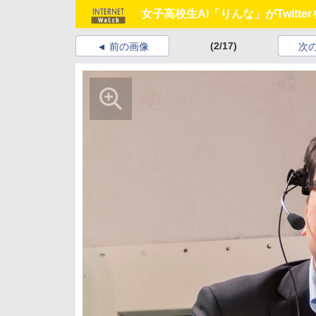
女子高校生AI「りんな」がTwit
(2/17)
前の画像
次