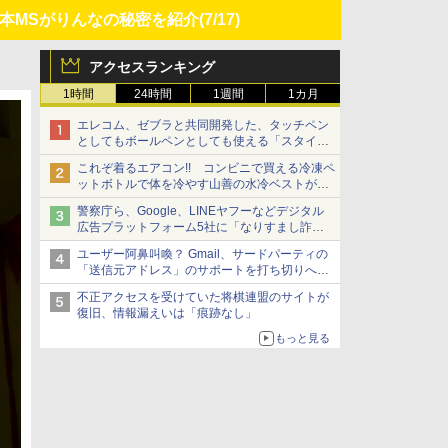
、日本MSがりんなの秘密を紹介
(7/17)
アクセスランキング
1時間
24時間
1週間
1カ月
エレコム、ゼブラと共同開発した、タッチペン
としてもボールペンとしても使える「スタイラ
スツーウェイ」発売 iPadにも紙にも、持ち替
これぞ着るエアコン!! コンビニで買える冷凍ペ
えずに書き込める
ットボトルで体を冷やす山善の水冷ベストがロ
ードバイクにちょうどいい【ぼっち・ざ・ろー
警察庁ら、Google、LINEヤフーなどデジタル
ど！その14】【空いた時間でなにしてる？】
広告プラットフォーム5社に「なりすまし詐欺
広告」対策強化を要請 著名人の写真や映像を
ユーザー阿鼻叫喚？ Gmail、サードパーティの
使った投資詐欺などへの対策として
「送信元アドレス」のサポートを打ち切りへ
【やじうまWatch】
不正アクセスを受けていた将棋連盟のサイトが
復旧、情報漏えいは「痕跡なし」
もっと見る