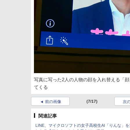
写真に写った2人の人物の顔を入れ替える「
てくる
(7/17)
前の画像
次
関連記事
LINE、マイクロソフトの女子高校生AI「りんな」