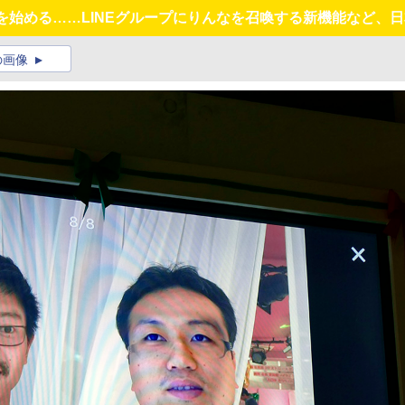
terを始める……LINEグループにりんなを召喚する新機能など
の画像