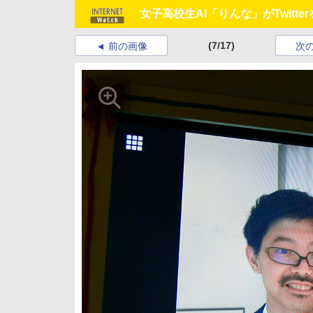
女子高校生AI「りんな」がTwit
(7/17)
前の画像
次