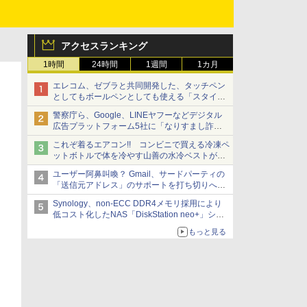
アクセスランキング
1時間
24時間
1週間
1カ月
エレコム、ゼブラと共同開発した、タッチペン
としてもボールペンとしても使える「スタイラ
スツーウェイ」発売 iPadにも紙にも、持ち替
警察庁ら、Google、LINEヤフーなどデジタル
えずに書き込める
広告プラットフォーム5社に「なりすまし詐欺
広告」対策強化を要請 著名人の写真や映像を
これぞ着るエアコン!! コンビニで買える冷凍ペ
使った投資詐欺などへの対策として
ットボトルで体を冷やす山善の水冷ベストがロ
ードバイクにちょうどいい【ぼっち・ざ・ろー
ユーザー阿鼻叫喚？ Gmail、サードパーティの
ど！その14】【空いた時間でなにしてる？】
「送信元アドレス」のサポートを打ち切りへ
【やじうまWatch】
Synology、non-ECC DDR4メモリ採用により
低コスト化したNAS「DiskStation neo+」シリ
ーズ 予算を抑えて導入でき、ECCメモリへの
もっと見る
アップグレードも可能