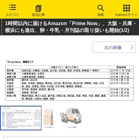
カテゴリ
過去記事
検索
Impressサイト
1時間以内に届けるAmazon「Prime Now」、大阪・兵庫・
横浜にも進出、卵・牛乳・月刊誌の取り扱いも開始
(1/2)
次の画像