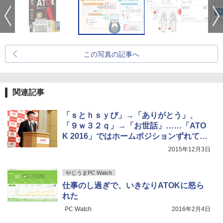
この写真の記事へ
関連記事
「ｓとｈｓｙぴ」→「ありがとう」、
「９ｗ３２ｑ」→「お世話」……「ATO
K 2016」ではホームポジションずれて打
っても変換可能、“入力疲れ”対策も
2015年12月3日
やじうまPC Watch
仕事のし過ぎで、いきなりATOKに怒ら
れた
PC Watch
2016年2月4日