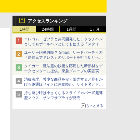
アクセスランキング
1時間
24時間
1週間
1カ月
エレコム、ゼブラと共同開発した、タッチペン
としてもボールペンとしても使える「スタイラ
スツーウェイ」発売 iPadにも紙にも、持ち替
ユーザー阿鼻叫喚？ Gmail、サードパーティの
えずに書き込める
「送信元アドレス」のサポートを打ち切りへ
【やじうまWatch】
タイガー、魔法瓶の技術を応用した断熱材をデ
ータセンターに提供、東急グループの実証実験
で 「ステンレス密封真空断熱パネル TIVIP」
消費者庁、希少な商品を安く販売すると見せか
ける偽通販サイトに注意喚起、サイト名とドメ
イン名を公表
持ち運び時は小さくなるスライドカバー式超薄
型マウス、サンワサプライが発売
もっと見る