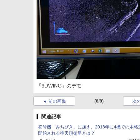
「3DWING」のデモ
(8/9)
前の画像
次
関連記事
初号機「みちびき」に加え、2018年に4機での本格
開始される準天頂衛星とは？