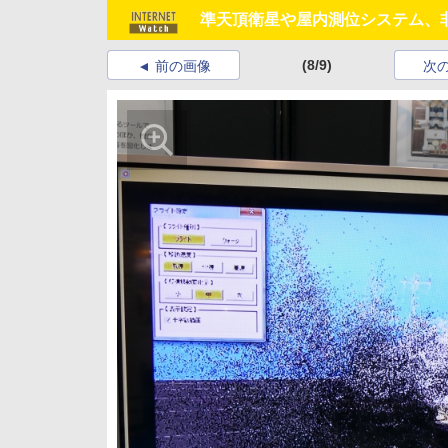
準天頂衛星や屋内測位システム、
(8/9)
前の画像
次