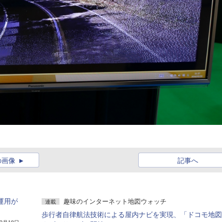
の画像
記事へ
運用が
趣味のインターネット地図ウォッチ
連載
歩行者自律航法技術による屋内ナビを実現、「ドコモ地図