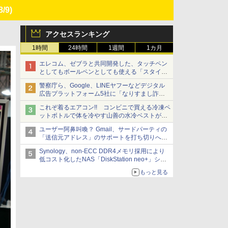
8/9)
アクセスランキング
1時間
24時間
1週間
1カ月
エレコム、ゼブラと共同開発した、タッチペン
としてもボールペンとしても使える「スタイラ
スツーウェイ」発売 iPadにも紙にも、持ち替
警察庁ら、Google、LINEヤフーなどデジタル
えずに書き込める
広告プラットフォーム5社に「なりすまし詐欺
広告」対策強化を要請 著名人の写真や映像を
これぞ着るエアコン!! コンビニで買える冷凍ペ
使った投資詐欺などへの対策として
ットボトルで体を冷やす山善の水冷ベストがロ
ードバイクにちょうどいい【ぼっち・ざ・ろー
ユーザー阿鼻叫喚？ Gmail、サードパーティの
ど！その14】【空いた時間でなにしてる？】
「送信元アドレス」のサポートを打ち切りへ
【やじうまWatch】
Synology、non-ECC DDR4メモリ採用により
低コスト化したNAS「DiskStation neo+」シリ
ーズ 予算を抑えて導入でき、ECCメモリへの
もっと見る
アップグレードも可能