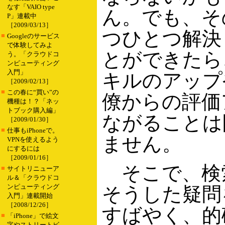
なす「VAIO type
ん。でも、そ
P」連載中
［2009/03/13］
つひとつ解決
■
Googleのサービス
で体験してみよ
とができたら
う。「クラウドコ
ンピューティング
入門」
キルのアップ
［2009/02/13］
■
この春に“買い”の
僚からの評価
機種は！？「ネッ
トブック購入編」
ながることは
［2009/01/30］
■
仕事もiPhoneで。
ません。
VPNを使えるよう
にするには
［2009/01/16］
そこで、検
■
サイトリニューア
ル＆「クラウドコ
ンピューティング
そうした疑問
入門」連載開始
［2008/12/26］
すばやく、的
■
「iPhone」で絵文
字やストリートビ