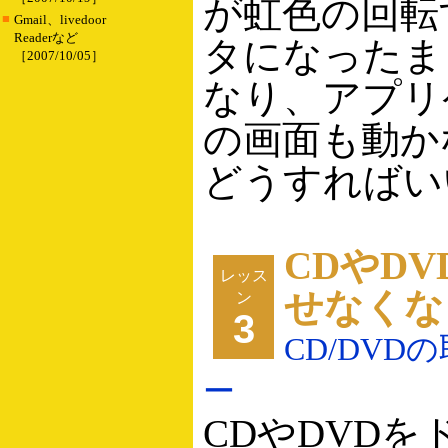
が虹色の回転
■
Gmail、livedoor
Readerなど
タになったま
［2007/10/05］
なり、アプリ
の画面も動か
どうすればいい
CDやD
レッス
せなくな
ン
3
CD/DVD
ー
CDやDVDを