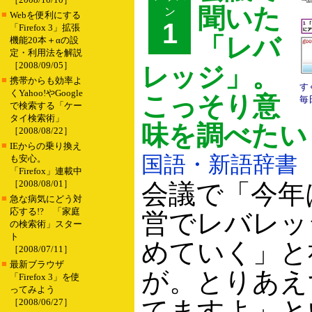
聞いた
ン
■
Webを便利にする
1
「Firefox 3」拡張
「レバ
機能20本＋αの設
定・利用法を解説
［2008/09/05］
レッジ」。
■
携帯からも効率よ
す
くYahoo!やGoogle
こっそり意
毎
で検索する「ケー
タイ検索術」
味を調べたい
［2008/08/22］
■
IEからの乗り換え
国語・新語辞書
も安心。
「Firefox」連載中
［2008/08/01］
会議で「今年
■
急な病気にどう対
応する!? 「家庭
営でレバレッ
の検索術」スター
ト
めていく」と
［2008/07/11］
■
最新ブラウザ
が。とりあえ
「Firefox 3」を使
ってみよう
てますよ」と
［2008/06/27］