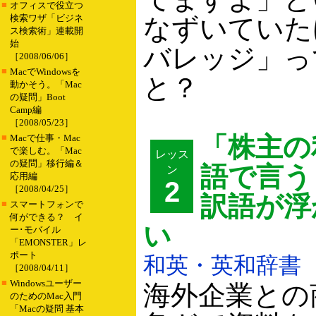
■
オフィスで役立つ
検索ワザ「ビジネ
なずいていた
ス検索術」連載開
始
バレッジ」っ
［2008/06/06］
■
MacでWindowsを
と？
動かそう。「Mac
の疑問」Boot
Camp編
［2008/05/23］
■
「株主の
Macで仕事・Mac
で楽しむ。「Mac
レッス
の疑問」移行編＆
語で言う
ン
応用編
2
［2008/04/25］
訳語が浮
■
スマートフォンで
何ができる？ イ
い
ー･モバイル
「EMONSTER」レ
ポート
和英・英和辞書
［2008/04/11］
■
Windowsユーザー
海外企業との
のためのMac入門
「Macの疑問 基本