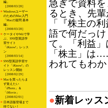
急ぎで資料を
編」
［2008/03/28］
るとき、先輩
■
Windowsユーザー
のためのMac入門
「『株主の利
「Macの疑問 基本
編」
［2008/03/28］
語で何だっけ
■
ケータイやWiiで学
ぶ、SNS型英語学
て。「利益」はbe
習サイト
「iKnow!」レッス
「株主」は…
ン
［2008/03/14］
われてもわか
■
SNS型英語学習サ
イト「iKnow!」の
レッスン開始
［2008/02/29］
■
Macを買ったらま
ず覚えたい
「iPhoto」＆
「iMovie」
●
新着レッス
［2008/02/01］
■
日本語版登場まで
待てない！