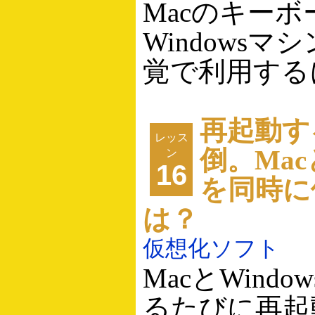
Macのキーボ
Windowsマ
覚で利用する
再起動す
レッス
倒。Macと
ン
16
を同時に
は？
仮想化ソフト
MacとWind
るたびに再起