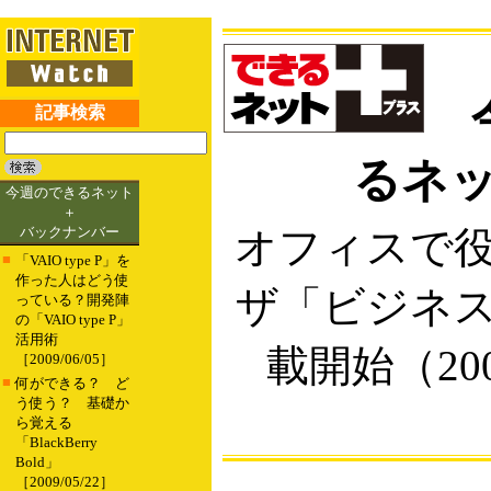
今
記事検索
るネ
今週のできるネット
＋
バックナンバー
オフィスで
■
「VAIO type P」を
作った人はどう使
ザ「ビジネ
っている？開発陣
の「VAIO type P」
活用術
載開始（2008
［2009/06/05］
■
何ができる？ ど
う使う？ 基礎か
ら覚える
「BlackBerry
Bold」
［2009/05/22］