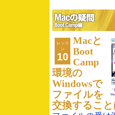
Macと
レッス
Boot
ン
10
Camp
環境の
Windowsで
「
ファイルを
W
交換すること