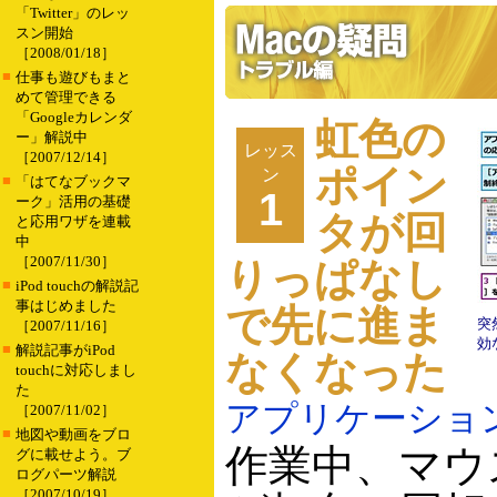
「Twitter」のレッ
スン開始
［2008/01/18］
■
仕事も遊びもまと
めて管理できる
「Googleカレンダ
虹色の
ー」解説中
レッス
［2007/12/14］
ポイン
ン
■
「はてなブックマ
1
ーク」活用の基礎
タが回
と応用ワザを連載
中
［2007/11/30］
りっぱなし
■
iPod touchの解説記
事はじめました
で先に進ま
突
［2007/11/16］
効
■
解説記事がiPod
なくなった
touchに対応しまし
た
アプリケーショ
［2007/11/02］
■
地図や動画をブロ
作業中、マウ
グに載せよう。ブ
ログパーツ解説
［2007/10/19］