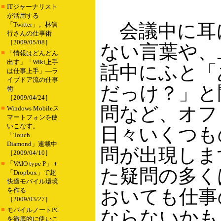
■
ITジャーナリスト
が活用する
会議中に耳
「Twitter」。林信
行さんの仕事術
［2009/05/08］
ない言葉や、
■
「情報はどんどん
出す」「Wiki上手
話中にふと「
は仕事上手」―ラ
イブドア流の仕事
だっけ？」と
術
［2009/04/24］
問など、オフ
■
Windows Mobileス
マートフォンを使
いこなす。
日々いくつも
「Touch
Diamond」連載中
問が出現しま
［2009/04/10］
■
「VAIO type P」＋
た疑問の多く
「Dropbox」で超
快適モバイル環境
おいても仕事
を作る
［2009/03/27］
■
モバイルノートPC
ならないかも
を徹底的に使いこ