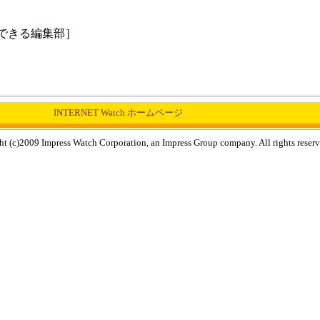
できる編集部］
INTERNET Watch ホームページ
t (c)2009 Impress Watch Corporation, an Impress Group company. All rights reserv