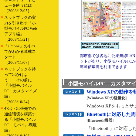
ューを使うには
［2008/12/05］
■
ネットブックの実
力を引き出す「小
型モバイルPC Web
アプリ編」
［2008/11/21］
■
「iPhone」のすべ
てがわかる連載ス
都市部では各地に公衆無線LAN
タート
ットがあり、小型モバイルPC
［2008/11/07］
速通信環境を利用できます
■
ネットブックを持
って出かけよ
う！ その前に…
小型モバイルPC カスタマ
「小型モバイル
PC カスタマイズ
Windows XPの動作
編」
[Windows XPの軽量化]
［2008/10/24］
Windows XPをも
■
外出・出張先での
通信環境を構築す
Bluetoothに対応
る「小型モバイル
[Bluetooth機器]
PC モバイル環境
「Bluetooth」に
編」
［2008/10/10］