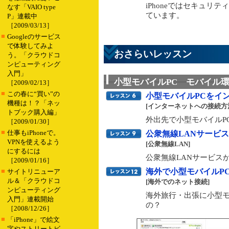
iPhoneではセキュリ
なす「VAIO type
ています。
P」連載中
［2009/03/13］
■
Googleのサービス
で体験してみよ
おさらいレッスン
う。「クラウドコ
ンピューティング
入門」
小型モバイルPC モバイル
［2009/02/13］
■
この春に“買い”の
小型モバイルPCをイ
機種は！？「ネッ
[インターネットへの接続方
トブック購入編」
外出先で小型モバイルP
［2009/01/30］
■
仕事もiPhoneで。
公衆無線LANサービ
VPNを使えるよう
[公衆無線LAN]
にするには
公衆無線LANサービス
［2009/01/16］
■
海外で小型モバイルP
サイトリニューア
ル＆「クラウドコ
[海外でのネット接続]
ンピューティング
海外旅行・出張に小型モ
入門」連載開始
の？
［2008/12/26］
■
「iPhone」で絵文
字やストリートビ