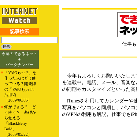
記事検索
仕事もi
今週のできるネット
＋
バックナンバー
■
「VAIO type P」を
今年もよろしくお願いいたします。
作った人はどう使
を連載中。電話、メール、音楽な
っている？開発陣
の同期やカスタマイズといった高
の「VAIO type P」
活用術
［2009/06/05］
iTunesを利用してカレンダーや
■
何ができる？ ど
写真をパソコンと同期し、パソコ
う使う？ 基礎か
のVPNの利用も解説。仕事でもiP
ら覚える
「BlackBerry
Bold」
［2009/05/22］