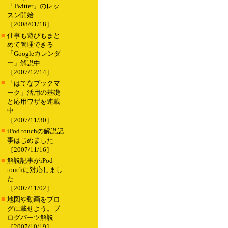
「Twitter」のレッ
スン開始
［2008/01/18］
■
仕事も遊びもまと
めて管理できる
「Googleカレンダ
ー」解説中
［2007/12/14］
■
「はてなブックマ
ーク」活用の基礎
と応用ワザを連載
中
［2007/11/30］
■
iPod touchの解説記
事はじめました
［2007/11/16］
■
解説記事がiPod
touchに対応しまし
た
［2007/11/02］
■
地図や動画をブロ
グに載せよう。ブ
ログパーツ解説
［2007/10/19］