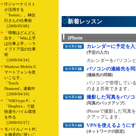
■
ITジャーナリスト
が活用する
「Twitter」。林信
行さんの仕事術
新着レッスン
［2009/05/08］
■
「情報はどんどん
iPhone
出す」「Wiki上手
は仕事上手」―ラ
カレンダーに予定を入
イブドア流の仕事
[予定の入力]
術
［2009/04/24］
カレンダーをパソコンと
■
Windows Mobileス
パソコンの連絡先を同
マートフォンを使
[連絡先の同期]
いこなす。
パソコンで管理している
「Touch
Diamond」連載中
のまま共有できます。
［2009/04/10］
撮影した写真をパソコ
■
「VAIO type P」＋
[写真のバックアップ]
「Dropbox」で超
iPhoneで撮影した写
快適モバイル環境
クアップします。
を作る
［2009/03/27］
VPNを使えるように
■
モバイルノートPC
[ネットワークの設定]
を徹底的に使いこ