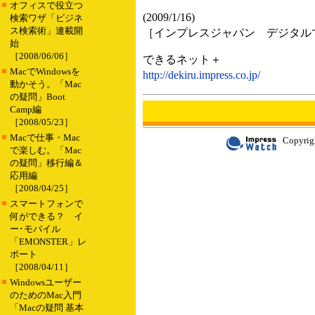
■
オフィスで役立つ
(2009/1/16)
検索ワザ「ビジネ
ス検索術」連載開
［インプレスジャパン デジタル
始
［2008/06/06］
できるネット＋
■
MacでWindowsを
http://dekiru.impress.co.jp/
動かそう。「Mac
の疑問」Boot
Camp編
［2008/05/23］
■
Macで仕事・Mac
Copyrigh
で楽しむ。「Mac
の疑問」移行編＆
応用編
［2008/04/25］
■
スマートフォンで
何ができる？ イ
ー･モバイル
「EMONSTER」レ
ポート
［2008/04/11］
■
Windowsユーザー
のためのMac入門
「Macの疑問 基本