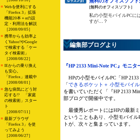
無料のオフィスソフト
■
Webを便利にする
[無料のオフィスソフト]
「Firefox 3」拡張
私の小型モバイルPCにはM
機能20本＋αの設
すが…？
定・利用法を解説
［2008/09/05］
■
携帯からも効率よ
くYahoo!やGoogle
編集部ブログより
で検索する「ケー
タイ検索術」
［2008/08/22］
■
IEからの乗り換え
『HP 2133 Mini-Note PC
も安心。
「Firefox」連載中
HPの小型モバイルPC「HP 2133 
［2008/08/01］
「
できるポケット＋ 小型モバイル
■
急な病気にどう対
を書いていただく「『HP 2133 M
応する!? 「家庭
部ブログで開催中です。
の検索術」スター
ト
最優秀レポートにはHPの最新ミニノ
［2008/07/11］
ということもあり、小型モバイル
■
最新ブラウザ
トが、次々と集まっています。
「Firefox 3」を使
ってみよう
［2008/06/27］