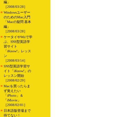
編」
［2008/03/28］
■
Windowsユーザー
のためのMac入門
「Macの疑問 基本
編」
［2008/03/28］
■
ケータイやWiiで学
ぶ、SNS型英語学
習サイト
「iKnow!」レッス
ン
［2008/03/14］
■
SNS型英語学習サ
イト「iKnow!」の
レッスン開始
［2008/02/29］
■
Macを買ったらま
ず覚えたい
「iPhoto」＆
「iMovie」
［2008/02/01］
■
日本語版登場まで
待てない！