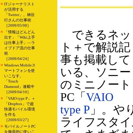
■
ITジャーナリスト
が活用する
「Twitter」。林信
行さんの仕事術
［2009/05/08］
できるネッ
■
「情報はどんどん
出す」「Wiki上手
は仕事上手」―ラ
ト＋で解説記
イブドア流の仕事
術
事も掲載して
［2009/04/24］
■
Windows Mobileス
いる、ソニー
マートフォンを使
いこなす。
のミニノート
「Touch
Diamond」連載中
［2009/04/10］
PC「
VAIO
■
「VAIO type P」＋
「Dropbox」で超
type P
」。や
快適モバイル環境
を作る
ライフスタイ
［2009/03/27］
■
モバイルノートPC
を徹底的に使いこ