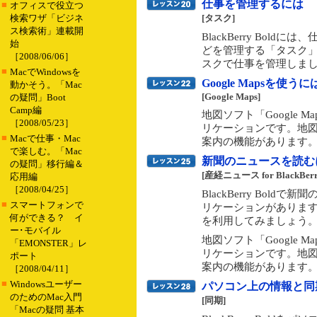
仕事を管理するには
■
オフィスで役立つ
検索ワザ「ビジネ
[タスク]
ス検索術」連載開
BlackBerry Bol
始
どを管理する「タスク
［2008/06/06］
スクで仕事を管理しま
■
MacでWindowsを
Google Mapsを使うに
動かそう。「Mac
[Google Maps]
の疑問」Boot
Camp編
地図ソフト「Google 
［2008/05/23］
リケーションです。地
■
Macで仕事・Mac
案内の機能があります
で楽しむ。「Mac
新聞のニュースを読む
の疑問」移行編＆
[産経ニュース for BlackBerry
応用編
［2008/04/25］
BlackBerry Bol
■
スマートフォンで
リケーションがあります。「産
何ができる？ イ
を利用してみましょう
ー･モバイル
地図ソフト「Google 
「EMONSTER」レ
リケーションです。地
ポート
案内の機能があります
［2008/04/11］
■
Windowsユーザー
パソコン上の情報と同
のためのMac入門
[同期]
「Macの疑問 基本