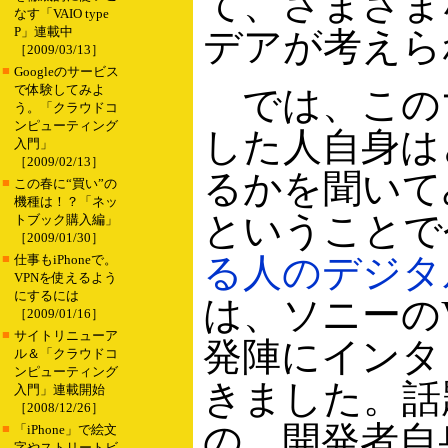
て、さまざま
なす「VAIO type
P」連載中
デアが考えら
［2009/03/13］
■
Googleのサービス
で体験してみよ
では、この
う。「クラウドコ
ンピューティング
した人自身は
入門」
［2009/02/13］
るかを聞いて
■
この春に“買い”の
機種は！？「ネッ
ということで
トブック購入編」
［2009/01/30］
■
る人のデジタ
仕事もiPhoneで。
VPNを使えるよう
にするには
は、ソニーのVAI
［2009/01/16］
■
サイトリニューア
発陣にインタ
ル＆「クラウドコ
ンピューティング
きました。話
入門」連載開始
［2008/12/26］
の、開発者自
■
「iPhone」で絵文
字やストリートビ