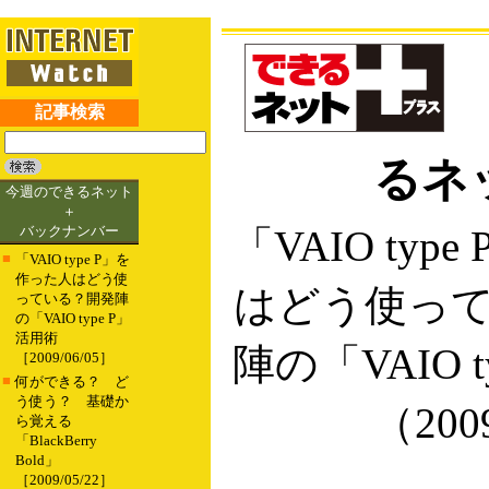
記事検索
るネ
今週のできるネット
＋
バックナンバー
「VAIO ty
■
「VAIO type P」を
作った人はどう使
はどう使っ
っている？開発陣
の「VAIO type P」
活用術
陣の「VAIO 
［2009/06/05］
■
何ができる？ ど
う使う？ 基礎か
（200
ら覚える
「BlackBerry
Bold」
［2009/05/22］