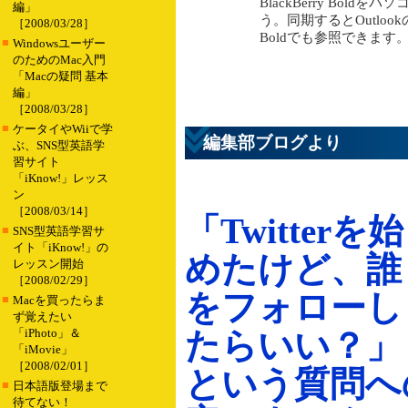
BlackBerry Bol
編」
う。同期するとOutlook
［2008/03/28］
Boldでも参照できます
■
Windowsユーザー
のためのMac入門
「Macの疑問 基本
編」
［2008/03/28］
■
ケータイやWiiで学
編集部ブログより
ぶ、SNS型英語学
習サイト
「iKnow!」レッス
ン
［2008/03/14］
「Twitterを始
■
SNS型英語学習サ
イト「iKnow!」の
めたけど、誰
レッスン開始
［2008/02/29］
をフォローし
■
Macを買ったらま
ず覚えたい
「iPhoto」＆
たらいい？」
「iMovie」
［2008/02/01］
という質問へ
■
日本語版登場まで
待てない！