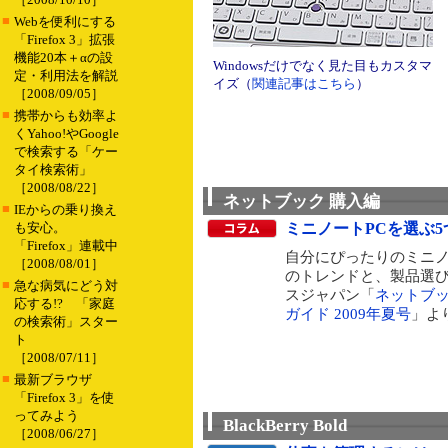
■
Webを便利にする
「Firefox 3」拡張
機能20本＋αの設
Windowsだけでなく見た目もカスタマ
定・利用法を解説
イズ（
関連記事はこちら
）
［2008/09/05］
■
携帯からも効率よ
くYahoo!やGoogle
で検索する「ケー
タイ検索術」
［2008/08/22］
ネットブック 購入編
■
IEからの乗り換え
も安心。
ミニノートPCを選ぶ5つ
「Firefox」連載中
自分にぴったりのミニノ
［2008/08/01］
のトレンドと、製品選
■
急な病気にどう対
スジャパン「
ネットブッ
応する!? 「家庭
ガイド 2009年夏号
」よ
の検索術」スター
ト
［2008/07/11］
■
最新ブラウザ
「Firefox 3」を使
ってみよう
BlackBerry Bold
［2008/06/27］