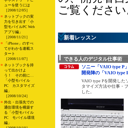
ューを使うには
ご覧ください
［2008/12/05］
■
ネットブックの実
力を引き出す「小
型モバイルPC Web
アプリ編」
新着レッスン
［2008/11/21］
■
「iPhone」のすべ
てがわかる連載ス
タート
できる人のデジタル仕事術
［2008/11/07］
■
ネットブックを持
ソニー「VAIO typ
って出かけよ
開発陣の「VAIO type
う！ その前に…
「小型モバイル
VAIO type Pを開
PC カスタマイズ
タマイズ方法や仕事・
編」
した。
［2008/10/24］
■
外出・出張先での
通信環境を構築す
る「小型モバイル
PC モバイル環境
編」
［2008/10/10］