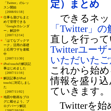
定）まとめ
「Twitter」のレッ
スン開始
［2008/01/18］
できるネッ
■
仕事も遊びもまと
めて管理できる
「Twitter
「Googleカレンダ
ー」解説中
［2007/12/14］
直しを行って
■
「はてなブックマ
ーク」活用の基礎
Twitterユ
と応用ワザを連載
中
いただいたご
［2007/11/30］
■
iPod touchの解説記
これから始め
事はじめました
［2007/11/16］
情報を盛り込
■
解説記事がiPod
touchに対応しまし
た
ていきます。
［2007/11/02］
■
地図や動画をブロ
グに載せよう。ブ
Twitter
ログパーツ解説
［2007/10/19］