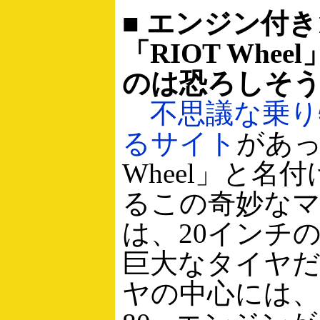
■ エンジン付き
「RIOT Whe
のは恐ろしそ
不思議な乗り
るサイト
があっ
Wheel」と名
るこの奇妙な
は、20インチ
巨大なタイヤ
ヤの中心には