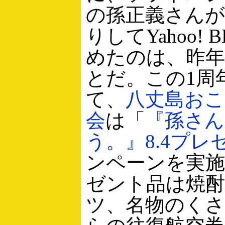
の孫正義さんが
りしてYahoo!
めたのは、昨年
とだ。この1周
て、
八丈島おこ
会
は「
『孫さん
う。』8.4プレ
ンペーンを実
ゼント品は焼酎
ツ、名物のくさ