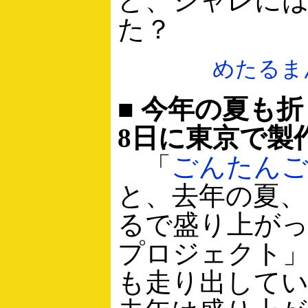
ど、シャレに
た？
めたるま
■ 今年の夏も
8日に東京で製
「
ごんたん
と、去年の夏、
るで盛り上が
プロジェクト
も走り出して