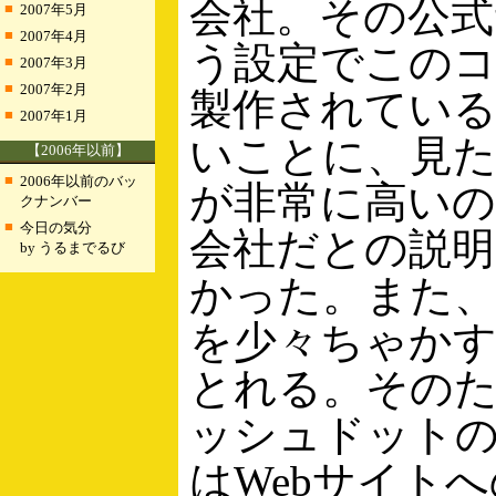
会社。その公
■
2007年5月
■
2007年4月
う設定でこの
■
2007年3月
■
2007年2月
製作されてい
■
2007年1月
いことに、見た
【2006年以前】
■
2006年以前のバッ
が非常に高いの
クナンバー
■
今日の気分
会社だとの説明
by うるまでるび
かった。また、
を少々ちゃか
とれる。その
ッシュドット
はWebサイト