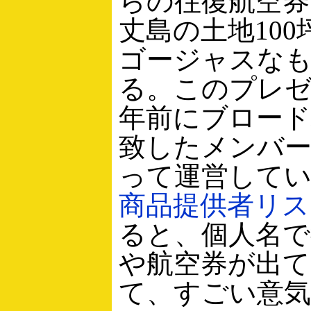
らの往復航空券
丈島の土地10
ゴージャスな
る。このプレゼ
年前にブロー
致したメンバ
って運営して
商品提供者リス
ると、個人名で
や航空券が出
て、すごい意