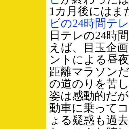
1カ月後にはま
ビの24時間テ
日テレの24時
えば、目玉企画
ントによる昼
距離マラソンだ
の道のりを苦
姿は感動的だが
動車に乗って
ょる疑惑も過