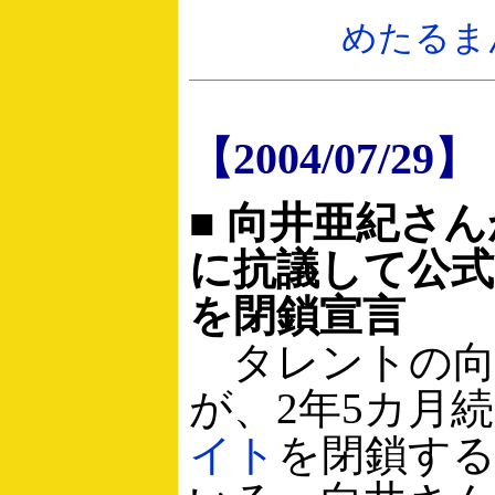
めたるま
【2004/07/29】
■ 向井亜紀さ
に抗議して公式
を閉鎖宣言
タレントの向
が、2年5カ月
イト
を閉鎖す