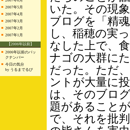
2007年6月
いた。その現
■
2007年5月
■
2007年4月
ブログを「精
■
2007年3月
■
2007年2月
し、稲穂の実っ
■
2007年1月
なした上で、
【2006年以前】
■
2006年以前のバッ
ナゴの大群に
クナンバー
■
今日の気分
だった。ただ
by うるまでるび
ントが大量に
は、そのブロ
題があること
で、それを批判