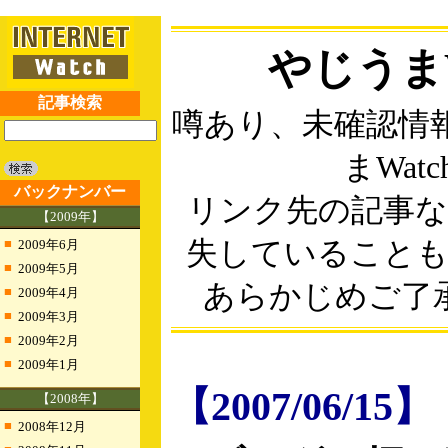
やじうまW
記事検索
噂あり、未確認情
まWatc
バックナンバー
リンク先の記事
【2009年】
■
失していること
2009年6月
■
2009年5月
あらかじめご了
■
2009年4月
■
2009年3月
■
2009年2月
■
2009年1月
【2007/06/15】
【2008年】
■
2008年12月