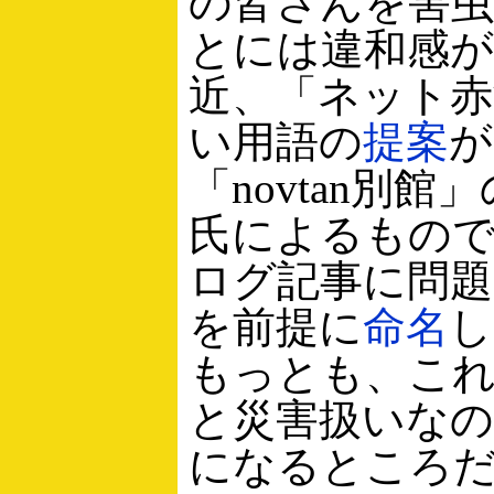
の皆さんを害
とには違和感
近、「ネット赤
い用語の
提案
が
「novtan別
氏によるもの
ログ記事に問
を前提に
命名
し
もっとも、こ
と災害扱いな
になるところ