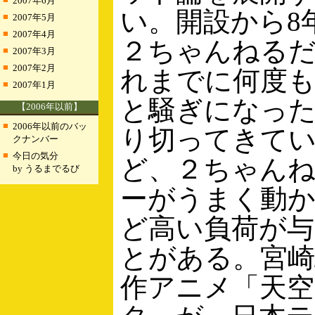
2007年6月
い。開設から8
■
2007年5月
■
2007年4月
２ちゃんねる
■
2007年3月
■
2007年2月
れまでに何度
■
2007年1月
と騒ぎになった
【2006年以前】
■
2006年以前のバッ
り切ってきて
クナンバー
■
今日の気分
ど、２ちゃん
by うるまでるび
ーがうまく動
ど高い負荷が
とがある。宮
作アニメ「天