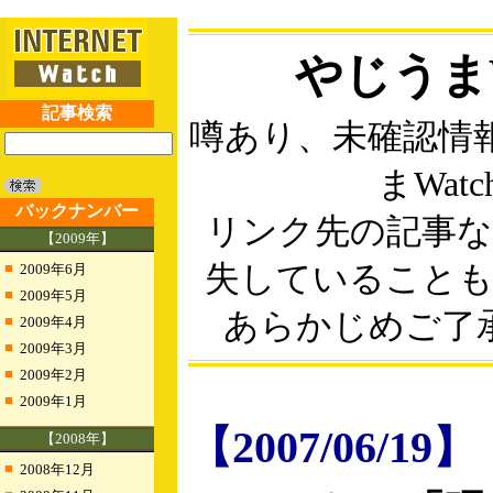
やじうまW
記事検索
噂あり、未確認情
まWatc
バックナンバー
リンク先の記事
【2009年】
■
失していること
2009年6月
■
2009年5月
あらかじめご了
■
2009年4月
■
2009年3月
■
2009年2月
■
2009年1月
【2007/06/19】
【2008年】
■
2008年12月