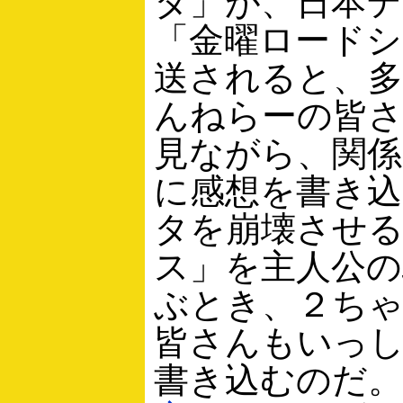
タ」が、日本テ
「金曜ロードシ
送されると、
んねらーの皆
見ながら、関
に感想を書き
タを崩壊させ
ス」を主人公
ぶとき、２ち
皆さんもいっ
書き込むのだ。