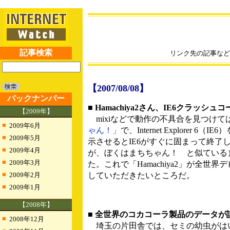
記事検索
リンク先の記事など
【2007/08/08】
バックナンバー
■ Hamachiya2さん、IE6クラッ
【2009年】
mixiなどで動作の不具合を見つけては
■
2009年6月
ゃん！」
で、Internet Explor
■
2009年5月
示させるとIE6がすぐに固まって終
■
2009年4月
が、ぼくはまちちゃん！ と似ている
■
2009年3月
た。これで「Hamachiya2」が
■
2009年2月
していただきたいところだ。
■
2009年1月
【2008年】
■ 全世界のコカコーラ製品のデータが詰まった
■
2008年12月
埼玉の片田舎では、セミの幼虫がは