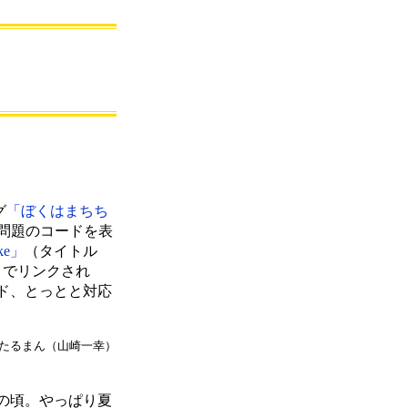
グ
「ぼくはまちち
E6で問題のコードを表
ike」
（タイトル
」
でリンクされ
ード、とっとと対応
たるまん（山崎一幸）
の頃。やっぱり夏