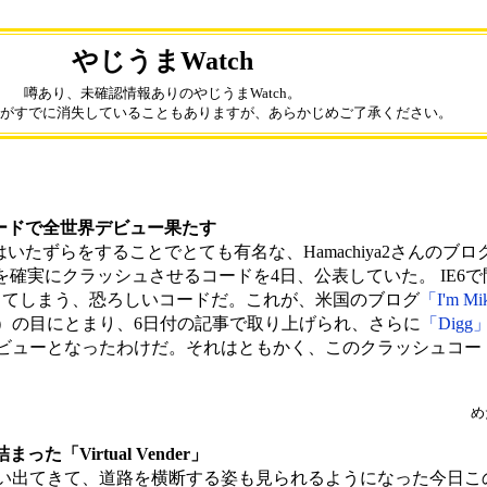
やじうまWatch
噂あり、未確認情報ありのやじうまWatch。
がすでに消失していることもありますが、あらかじめご了承ください。
シュコードで全世界デビュー果たす
いたずらをすることでとても有名な、Hamachiya2さんのブロ
er 6（IE6）を確実にクラッシュさせるコードを4日、公表していた。 I
了してしまう、恐ろしいコードだ。これが、米国のブログ
「I'm M
）の目にとまり、6日付の記事で取り上げられ、さらに
「Digg
全世界デビューとなったわけだ。それはともかく、このクラッシュコ
め
「Virtual Vender」
い出てきて、道路を横断する姿も見られるようになった今日こ