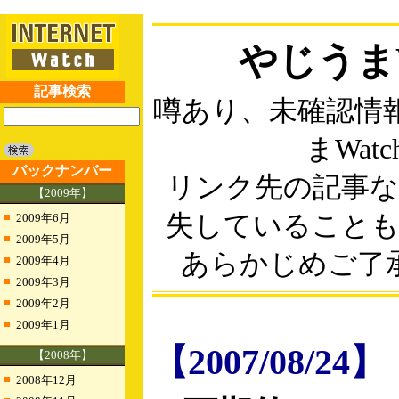
やじうまW
記事検索
噂あり、未確認情
まWatc
バックナンバー
リンク先の記事
【2009年】
■
失していること
2009年6月
■
2009年5月
あらかじめご了
■
2009年4月
■
2009年3月
■
2009年2月
■
2009年1月
【2007/08/24】
【2008年】
■
2008年12月