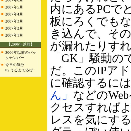
2007年6月
内にあるPCで
■
2007年5月
■
2007年4月
板にろくでも
■
2007年3月
■
2007年2月
き込んで、そ
■
2007年1月
が漏れたりすれ
【2006年以前】
■
2006年以前のバッ
「GK」騒動の
クナンバー
■
今日の気分
だ。このIPア
by うるまでるび
に確認するに
ん」
などのWe
クセスすればよい
レスを気にす