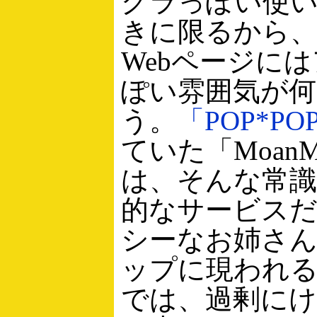
グラっぽい使
きに限るから
Webページに
ぽい雰囲気が何
う。
「POP*PO
ていた「MoanMy
は、そんな常識
的なサービス
シーなお姉さ
ップに現われ
では、過剰に