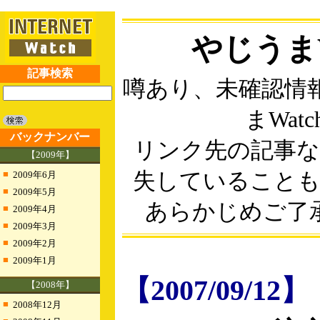
やじうまW
記事検索
噂あり、未確認情
まWatc
バックナンバー
リンク先の記事
【2009年】
■
失していること
2009年6月
■
2009年5月
あらかじめご了
■
2009年4月
■
2009年3月
■
2009年2月
■
2009年1月
【2007/09/12】
【2008年】
■
2008年12月