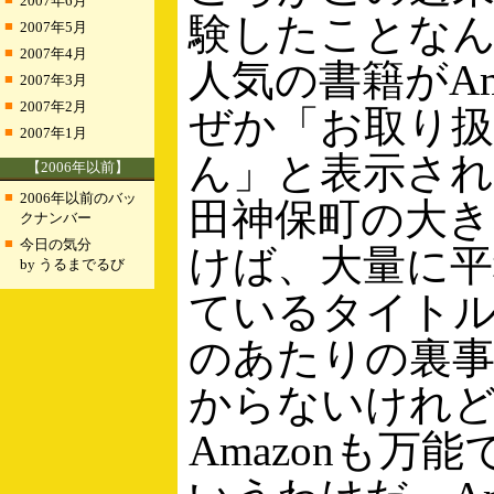
2007年6月
験したことな
■
2007年5月
■
2007年4月
人気の書籍がAm
■
2007年3月
■
2007年2月
ぜか「お取り
■
2007年1月
ん」と表示さ
【2006年以前】
■
2006年以前のバッ
田神保町の大き
クナンバー
■
今日の気分
けば、大量に
by うるまでるび
ているタイト
のあたりの裏
からないけれ
Amazonも万