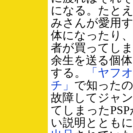
になる。たと
みさんが愛用
体になったり
者が買ってし
余生を送る個
する。
「ヤフ
チ」
で知った
故障してジャ
てしまったPS
い説明ととも