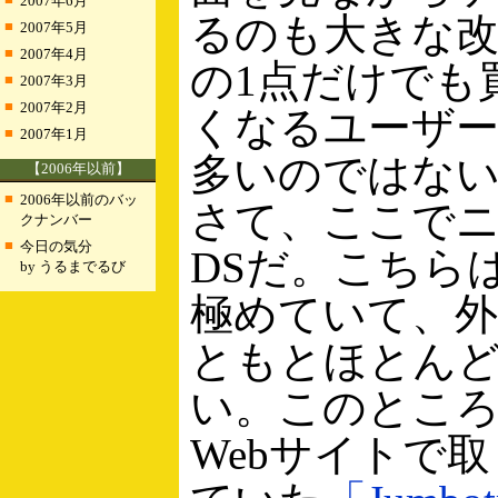
2007年6月
るのも大きな
■
2007年5月
■
2007年4月
の1点だけでも
■
2007年3月
■
2007年2月
くなるユーザ
■
2007年1月
多いのではな
【2006年以前】
■
2006年以前のバッ
さて、ここで
クナンバー
■
今日の気分
DSだ。こちら
by うるまでるび
極めていて、外
ともとほとん
い。このとこ
Webサイトで