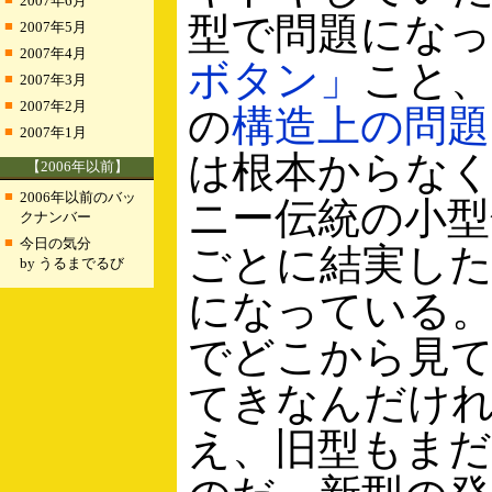
2007年6月
型で問題にな
■
2007年5月
■
2007年4月
ボタン」
こと、
■
2007年3月
■
2007年2月
の
構造上の問題
■
2007年1月
は根本からな
【2006年以前】
■
2006年以前のバッ
ニー伝統の小型
クナンバー
■
今日の気分
ごとに結実し
by うるまでるび
になっている
でどこから見
てきなんだけ
え、旧型もま