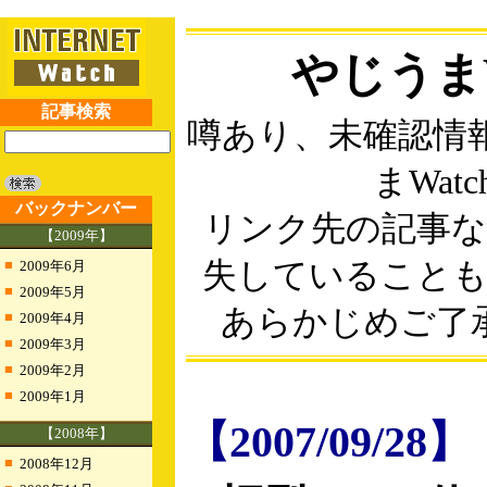
やじうまW
記事検索
噂あり、未確認情
まWatc
バックナンバー
リンク先の記事
【2009年】
■
失していること
2009年6月
■
2009年5月
あらかじめご了
■
2009年4月
■
2009年3月
■
2009年2月
■
2009年1月
【2007/09/28】
【2008年】
■
2008年12月