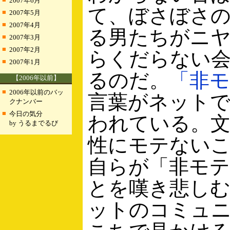
2007年6月
て、ぼさぼさ
■
2007年5月
■
2007年4月
る男たちがニ
■
2007年3月
■
2007年2月
らくだらない
■
2007年1月
るのだ。
「非
【2006年以前】
■
2006年以前のバッ
言葉がネット
クナンバー
■
今日の気分
われている。文
by うるまでるび
性にモテない
自らが「非モ
とを嘆き悲し
ットのコミュ