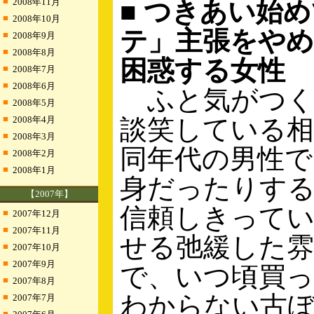
■
2008年11月
■ つきあい始
■
2008年10月
テ」主張をやめ
■
2008年9月
■
2008年8月
困惑する女性
■
2008年7月
■
2008年6月
ふと気がつく
■
2008年5月
■
2008年4月
談笑している
■
2008年3月
同年代の男性で
■
2008年2月
■
2008年1月
身だったりす
【2007年】
信頼しきって
■
2007年12月
■
2007年11月
せる弛緩した雰
■
2007年10月
■
2007年9月
で、いつ頃買
■
2007年8月
わからない古
■
2007年7月
■