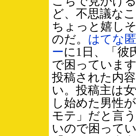
こちで見かけ
ど、不思議な
ちょっと嬉し
のだ。
はてな
ー
に1日、「彼
で困っていま
投稿された内容
い。投稿主は女
し始めた男性が
モテ」だと言
いので困って