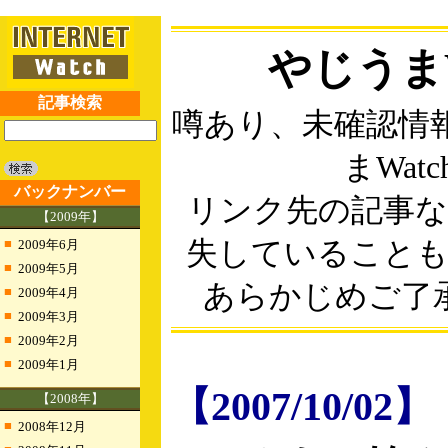
やじうまW
記事検索
噂あり、未確認情
まWatc
バックナンバー
リンク先の記事
【2009年】
■
失していること
2009年6月
■
2009年5月
あらかじめご了
■
2009年4月
■
2009年3月
■
2009年2月
■
2009年1月
【2007/10/02】
【2008年】
■
2008年12月